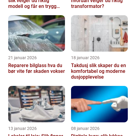
slik velger du riktig
hvordan velger du riktig
modell og får en trygg
transformator?
klippestund
21 januar 2026
18 januar 2026
Reparere bilglass hva du
Takdusj slik skaper du en
bør vite før skaden vokser
komfortabel og moderne
dusjopplevelse
13 januar 2026
08 januar 2026