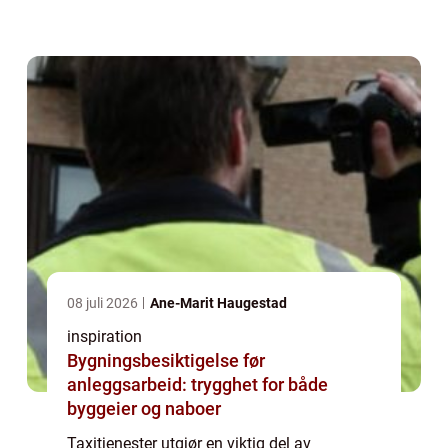
og rike kulturarv, utgjør taxiselskaper en
essensiell servic...
08 juli 2026
Ane-Marit Haugestad
inspiration
Bygningsbesiktigelse før
anleggsarbeid: trygghet for både
byggeier og naboer
Taxitjenester utgjør en viktig del av