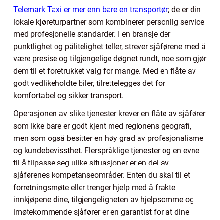
Telemark Taxi er mer enn bare en transportør
; de er din
lokale kjøreturpartner som kombinerer personlig service
med profesjonelle standarder. I en bransje der
punktlighet og pålitelighet teller, strever sjåførene med å
være presise og tilgjengelige døgnet rundt, noe som gjør
dem til et foretrukket valg for mange. Med en flåte av
godt vedlikeholdte biler, tilrettelegges det for
komfortabel og sikker transport.
Operasjonen av slike tjenester krever en flåte av sjåfører
som ikke bare er godt kjent med regionens geografi,
men som også besitter en høy grad av profesjonalisme
og kundebevissthet. Flerspråklige tjenester og en evne
til å tilpasse seg ulike situasjoner er en del av
sjåførenes kompetanseområder. Enten du skal til et
forretningsmøte eller trenger hjelp med å frakte
innkjøpene dine, tilgjengeligheten av hjelpsomme og
imøtekommende sjåfører er en garantist for at dine