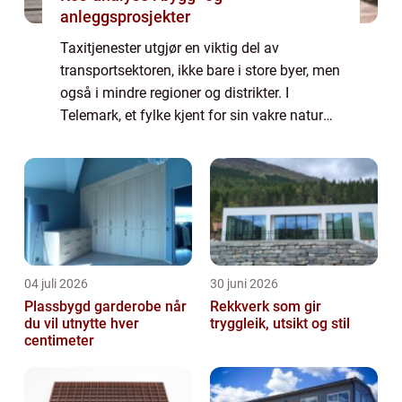
anleggsprosjekter
Taxitjenester utgjør en viktig del av
transportsektoren, ikke bare i store byer, men
også i mindre regioner og distrikter. I
Telemark, et fylke kjent for sin vakre natur
og rike kulturarv, utgjør taxiselskaper en
essensiell servic...
04 juli 2026
30 juni 2026
Plassbygd garderobe når
Rekkverk som gir
du vil utnytte hver
tryggleik, utsikt og stil
centimeter