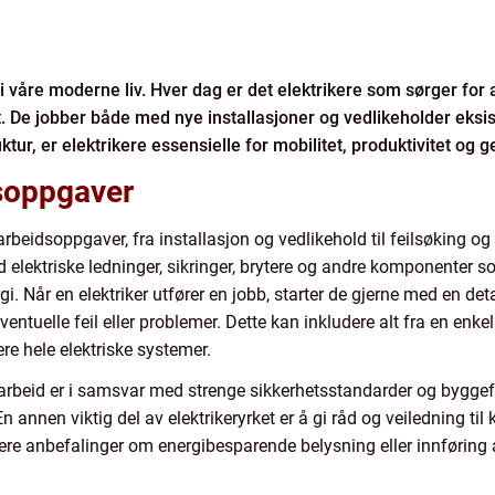
le i våre moderne liv. Hver dag er det elektrikere som sørger for
gt. De jobber både med nye installasjoner og vedlikeholder eks
tur, er elektrikere essensielle for mobilitet, produktivitet og g
dsoppgaver
 arbeidsoppgaver, fra installasjon og vedlikehold til feilsøking og
 elektriske ledninger, sikringer, brytere og andre komponenter s
i. Når en elektriker utfører en jobb, starter de gjerne med en det
ventuelle feil eller problemer. Dette kan inkludere alt fra en enkel
 hele elektriske systemer.
arbeid er i samsvar med strenge sikkerhetsstandarder og byggefors
En annen viktig del av elektrikeryrket er å gi råd og veiledning ti
dere anbefalinger om energibesparende belysning eller innføring 