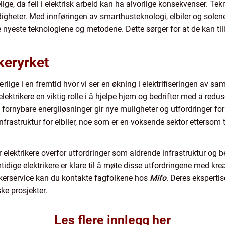
ge, da feil i elektrisk arbeid kan ha alvorlige konsekvenser. Tekn
rdigheter. Med innføringen av smarthusteknologi, elbiler og solen
e nyeste teknologiene og metodene. Dette sørger for at de kan t
keryrket
ærlige i en fremtid hvor vi ser en økning i elektrifiseringen av s
lektrikere en viktig rolle i å hjelpe hjem og bedrifter med å redus
 fornybare energiløsninger gir nye muligheter og utfordringer for e
deinfrastruktur for elbiler, noe som er en voksende sektor etterso
tår elektrikere overfor utfordringer som aldrende infrastruktur og 
mtidige elektrikere er klare til å møte disse utfordringene med krea
trikerservice kan du kontakte fagfolkene hos
Mifo
. Deres ekspertis
ke prosjekter.
Les flere innlegg her