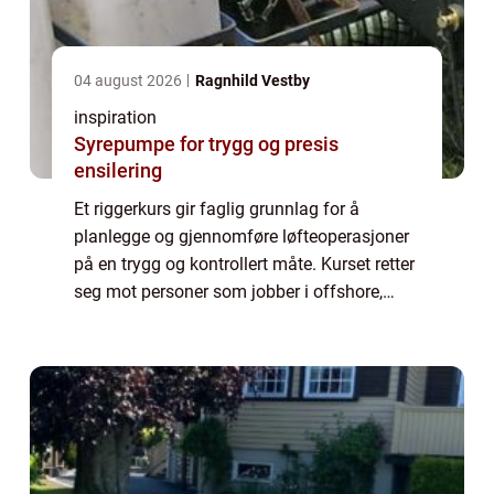
04 august 2026
Ragnhild Vestby
inspiration
Syrepumpe for trygg og presis
ensilering
Et riggerkurs gir faglig grunnlag for å
planlegge og gjennomføre løfteoperasjoner
på en trygg og kontrollert måte. Kurset retter
seg mot personer som jobber i offshore,
landbasert industri eller andre miljøer hvor
tunge løft, traverskraner, taljer og...