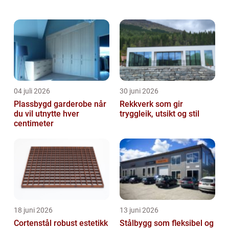
landbasert industri eller andre miljøer hvor
tunge løft, traverskraner, taljer og...
04 juli 2026
30 juni 2026
Plassbygd garderobe når
Rekkverk som gir
du vil utnytte hver
tryggleik, utsikt og stil
centimeter
18 juni 2026
13 juni 2026
Cortenstål robust estetikk
Stålbygg som fleksibel og