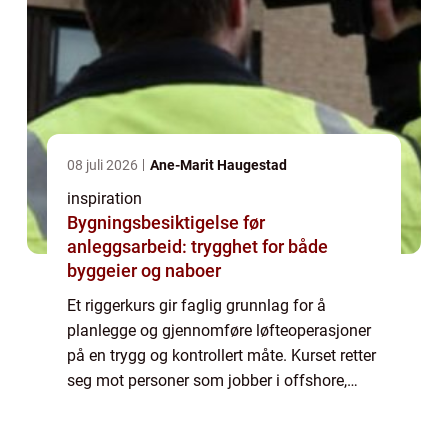
08 juli 2026
Ane-Marit Haugestad
inspiration
Bygningsbesiktigelse før
anleggsarbeid: trygghet for både
byggeier og naboer
Et riggerkurs gir faglig grunnlag for å
planlegge og gjennomføre løfteoperasjoner
på en trygg og kontrollert måte. Kurset retter
seg mot personer som jobber i offshore,
landbasert industri eller andre miljøer hvor
tunge løft, traverskraner, taljer og...