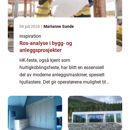
06 juli 2026
Marianne Sunde
inspiration
Ros-analyse i bygg- og
anleggsprosjekter
HK-feste, også kjent som
hurtigkoblingsfeste, har blitt en essensiell
del av moderne anleggsmaskiner, spesielt
hjullastere. Det gir operatørene mulighet til
raskt og effektivt å bytte mellom ulike
redskaper, noe som gjør mas...