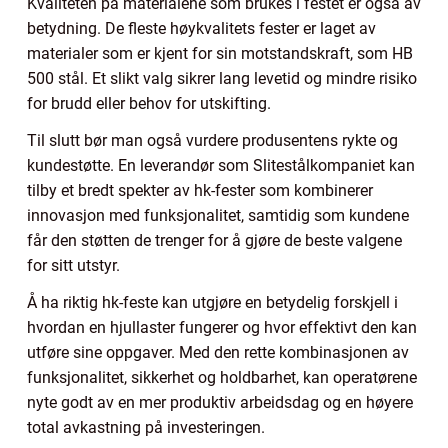
Kvaliteten på materialene som brukes i festet er også av
betydning. De fleste høykvalitets fester er laget av
materialer som er kjent for sin motstandskraft, som HB
500 stål. Et slikt valg sikrer lang levetid og mindre risiko
for brudd eller behov for utskifting.
Til slutt bør man også vurdere produsentens rykte og
kundestøtte. En leverandør som Slitestålkompaniet kan
tilby et bredt spekter av hk-fester som kombinerer
innovasjon med funksjonalitet, samtidig som kundene
får den støtten de trenger for å gjøre de beste valgene
for sitt utstyr.
Å ha riktig hk-feste kan utgjøre en betydelig forskjell i
hvordan en hjullaster fungerer og hvor effektivt den kan
utføre sine oppgaver. Med den rette kombinasjonen av
funksjonalitet, sikkerhet og holdbarhet, kan operatørene
nyte godt av en mer produktiv arbeidsdag og en høyere
total avkastning på investeringen.