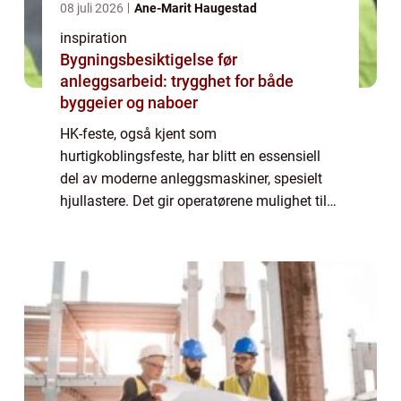
08 juli 2026
Ane-Marit Haugestad
inspiration
Bygningsbesiktigelse før
anleggsarbeid: trygghet for både
byggeier og naboer
HK-feste, også kjent som
hurtigkoblingsfeste, har blitt en essensiell
del av moderne anleggsmaskiner, spesielt
hjullastere. Det gir operatørene mulighet til
raskt og effektivt å bytte mellom ulike
redskaper, noe som gjør mas...