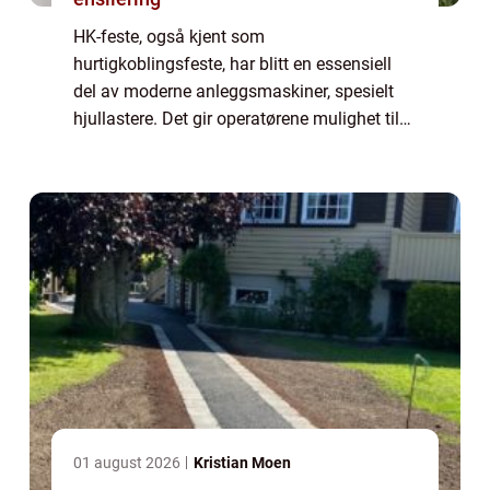
HK-feste, også kjent som
hurtigkoblingsfeste, har blitt en essensiell
del av moderne anleggsmaskiner, spesielt
hjullastere. Det gir operatørene mulighet til
raskt og effektivt å bytte mellom ulike
redskaper, noe som gjør mas...
01 august 2026
Kristian Moen