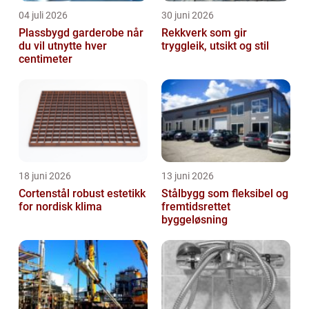
04 juli 2026
30 juni 2026
Plassbygd garderobe når
Rekkverk som gir
du vil utnytte hver
tryggleik, utsikt og stil
centimeter
18 juni 2026
13 juni 2026
Cortenstål robust estetikk
Stålbygg som fleksibel og
for nordisk klima
fremtidsrettet
byggeløsning