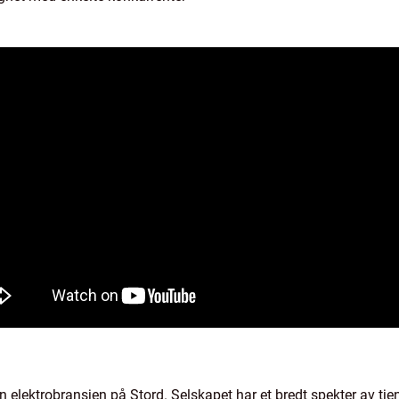
nen elektrobransjen på Stord. Selskapet har et bredt spekter av tj