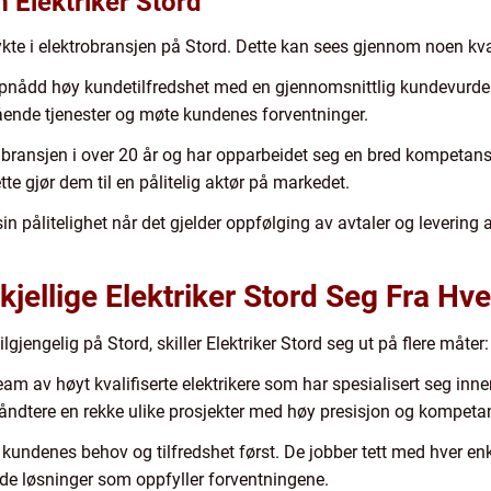
 Elektriker Stord
ykte i elektrobransjen på Stord. Dette kan sees gjennom noen kva
pnådd høy kundetilfredshet med en gjennomsnittlig kundevurderin
tående tjenester og møte kundenes forventninger.
t i bransjen i over 20 år og har opparbeidet seg en bred kompetan
tte gjør dem til en pålitelig aktør på markedet.
 sin pålitelighet når det gjelder oppfølging av avtaler og levering a
kjellige Elektriker Stord Seg Fra Hv
ilgjengelig på Stord, skiller Elektriker Stord seg ut på flere måter:
 team av høyt kvalifiserte elektrikere som har spesialisert seg in
 håndtere en rekke ulike prosjekter med høy presisjon og kompeta
r kundenes behov og tilfredshet først. De jobber tett med hver enk
dde løsninger som oppfyller forventningene.