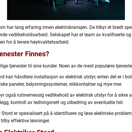
som har lang erfaring innen elektrobransjen. De tilbyr et bredt spe
øpende vedlikeholdsarbeid. Selskapet har et team av kvalifiserte og
 for å levere høykvalitetsarbeid.
jenester Finnes?
ellige tjenester til sine kunder. Noen av de mest populære tjenest
tord kan håndtere installasjon av elektrisk utstyr, enten det er i b
triske paneler, belysningssystemer, stikkontakter og mye mer.
lbyr også rutinemessig vedlikehold av elektrisk utstyr for å sikre
legg, kontroll av ledningsnett og utbedring av eventuelle feil.
 Stord er spesialisert på å identifisere og løse elektriske probleme
 tilby effektive løsninger.