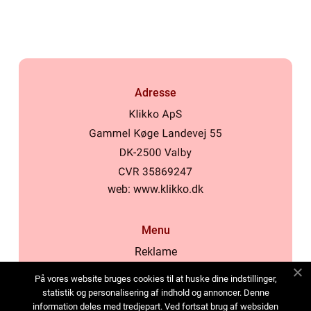
Adresse
web:
www.klikko.dk
Menu
Reklame
Om oss
På vores website bruges cookies til at huske dine indstillinger,
Cookies
statistik og personalisering af indhold og annoncer. Denne
information deles med tredjepart. Ved fortsat brug af websiden
Kontakt Oss