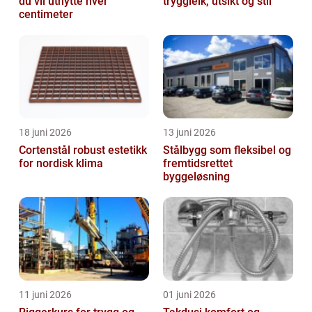
du vil utnytte hver
tryggleik, utsikt og stil
centimeter
18 juni 2026
13 juni 2026
Cortenstål robust estetikk
Stålbygg som fleksibel og
for nordisk klima
fremtidsrettet
byggeløsning
11 juni 2026
01 juni 2026