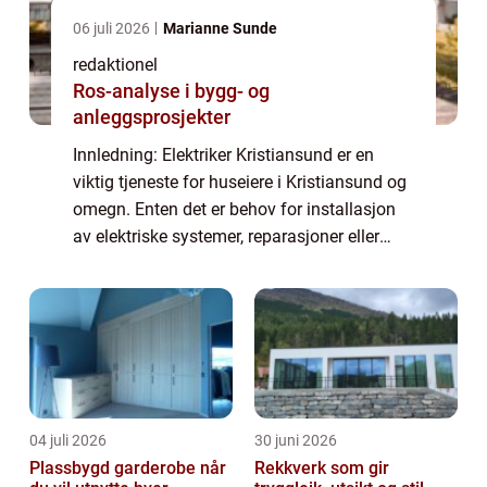
06 juli 2026
Marianne Sunde
redaktionel
Ros-analyse i bygg- og
anleggsprosjekter
Innledning: Elektriker Kristiansund er en
viktig tjeneste for huseiere i Kristiansund og
omegn. Enten det er behov for installasjon
av elektriske systemer, reparasjoner eller
generell vedlikehold, er det avgjørende å ha
en pålitelig og kompetent elek...
04 juli 2026
30 juni 2026
Plassbygd garderobe når
Rekkverk som gir