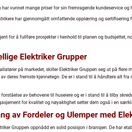
pen har vunnet mange priser for sin fremragende kundeservice og 
ktrikere har gjennomgått omfattende opplæring og sertifisering for 
kjent for å fullføre prosjekter i henhold til planen og budsjettet, 
llige Elektriker Grupper
latører på markedet, skiller Elektriker Gruppen seg ut på flere m
av deres fremste kjennetegn. De er i stand til å håndtere alt fra 
ar forståelse av behovene til huseiere og er i stand til å tilby s
gasjement for kvalitet og nøyaktighet setter dem også i en særk
ng av Fordeler og Ulemper med Elek
Elektriker Gruppen oppnådd en solid posisjon i bransjen. De har etabl