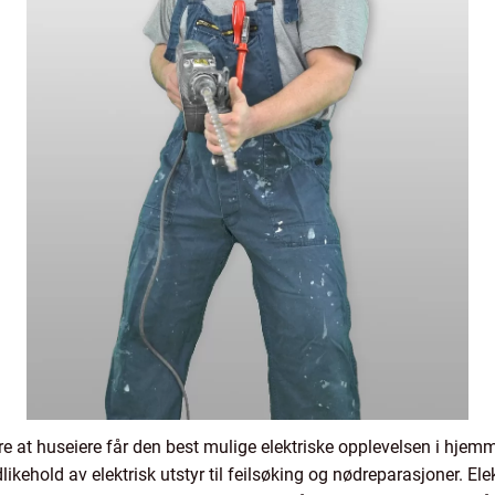
kre at huseiere får den best mulige elektriske opplevelsen i hjemme
likehold av elektrisk utstyr til feilsøking og nødreparasjoner. El