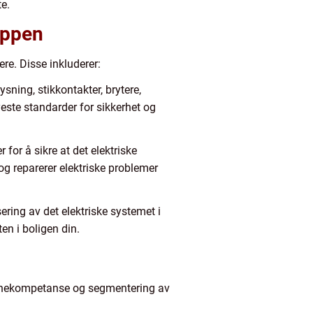
te.
uppen
re. Disse inkluderer:
ysning, stikkontakter, brytere,
yeste standarder for sikkerhet og
for å sikre at det elektriske
og reparerer elektriske problemer
ring av det elektriske systemet i
en i boligen din.
kjernekompetanse og segmentering av