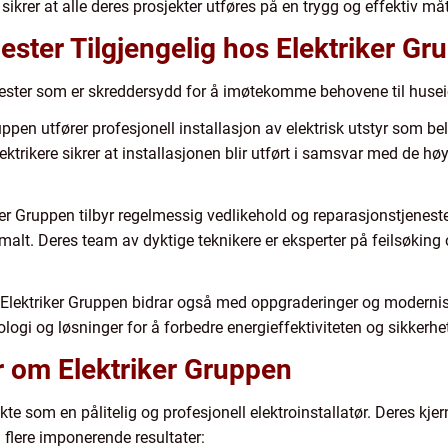
 sikrer at alle deres prosjekter utføres på en trygg og effektiv må
nester Tilgjengelig hos Elektriker Gr
enester som er skreddersydd for å imøtekomme behovene til huseie
ruppen utfører profesjonell installasjon av elektrisk utstyr som bel
ktrikere sikrer at installasjonen blir utført i samsvar med de hø
er Gruppen tilbyr regelmessig vedlikehold og reparasjonstjenester 
malt. Deres team av dyktige teknikere er eksperter på feilsøking 
Elektriker Gruppen bidrar også med oppgraderinger og modernise
ologi og løsninger for å forbedre energieffektiviteten og sikkerhet
r om Elektriker Gruppen
ykte som en pålitelig og profesjonell elektroinstallatør. Deres 
 flere imponerende resultater: