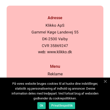
Adresse
web:
www.klikko.dk
Menu
Reklame
Om oss
På vores website bruges cookies til at huske dine indstillinger,
Cookies
statistik og personalisering af indhold og annoncer. Denne
information deles med tredjepart. Ved fortsat brug af websiden
Kontakt Oss
godkender du cookiepolitikken.
Sitemap
Ok
Privatlivspolitik